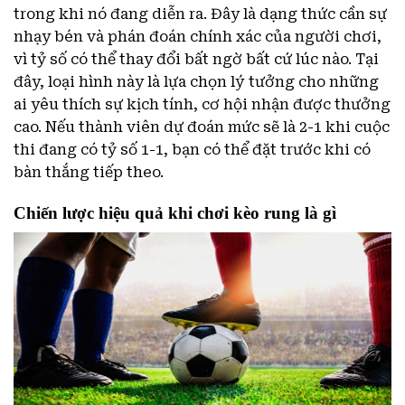
trong khi nó đang diễn ra. Đây là dạng thức cần sự
nhạy bén và phán đoán chính xác của người chơi,
vì tỷ số có thể thay đổi bất ngờ bất cứ lúc nào. Tại
đây, loại hình này là lựa chọn lý tưởng cho những
ai yêu thích sự kịch tính, cơ hội nhận được thưởng
cao. Nếu thành viên dự đoán mức sẽ là 2-1 khi cuộc
thi đang có tỷ số 1-1, bạn có thể đặt trước khi có
bàn thắng tiếp theo.
Chiến lược hiệu quả khi chơi kèo rung là gì