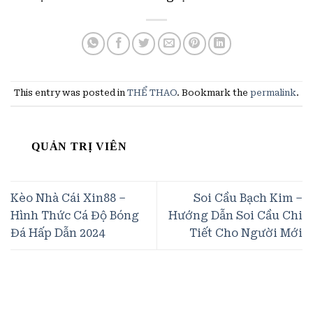
This entry was posted in
THỂ THAO
. Bookmark the
permalink
.
QUẢN TRỊ VIÊN
Kèo Nhà Cái Xin88 –
Soi Cầu Bạch Kim –
Hình Thức Cá Độ Bóng
Hướng Dẫn Soi Cầu Chi
Đá Hấp Dẫn 2024
Tiết Cho Người Mới