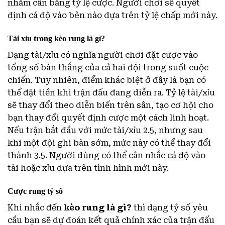
nhằm cân bằng tỷ lệ cược. Người chơi sẽ quyết
định cá độ vào bên nào dựa trên tỷ lệ chấp mới này.
Tài xỉu trong kèo rung là gì?
Dạng tài/xỉu có nghĩa người chơi đặt cược vào
tổng số bàn thắng của cả hai đội trong suốt cuộc
chiến. Tuy nhiên, điểm khác biệt ở đây là bạn có
thể đặt tiền khi trận đấu đang diễn ra. Tỷ lệ tài/xỉu
sẽ thay đổi theo diễn biến trên sân, tạo cơ hội cho
bạn thay đổi quyết định cược một cách linh hoạt.
Nếu trận bắt đầu với mức tài/xỉu 2.5, nhưng sau
khi một đội ghi bàn sớm, mức này có thể thay đổi
thành 3.5. Người dùng có thể cân nhắc cá độ vào
tài hoặc xỉu dựa trên tình hình mới này.
Cược rung tỷ số
Khi nhắc đến
kèo rung là gì?
thì dạng tỷ số yêu
cầu bạn sẽ dự đoán kết quả chính xác của trận đấu