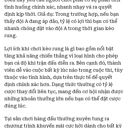
tình huống chính xác, nhanh nhạy và ra quyết
định kịp thời. Giả dụ: Trong trường hợp, nếu bạn
thấy đội A đang áp đảo, tỷ lệ có lợi thì bạn có thể
nhanh chóng đặt vào đội A trong thời gian kèo
rung.
Lợi ích khi chơi kèo rung là gì bao gồm nổi bật
tăng khả năng chiến thắng vì loại hình cho phép
bạn cá độ khi trận đấu diễn ra. Bên cạnh đó, thành
viên dễ vào cuộc bất kỳ lúc nào trong cuộc thi, tùy
thuộc vào tình hình, dựa trên thực tế để quyết
định chính xác hơn. Dạng thức thường có tỷ lệ
cược thay đổi liên tục, mang đến cơ hội nhận được
những khoản thưởng lớn nếu bạn có thể đặt cược
đúng lúc.
Tại sân chơi hàng đầu thường xuyên tung ra
chương trình khuyến mãi cực hời dành cho bất kỳ