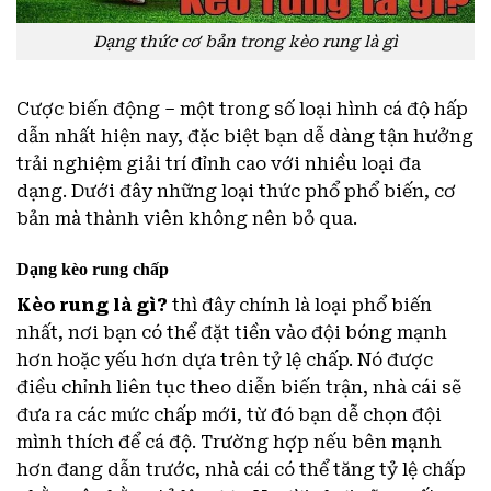
Dạng thức cơ bản trong kèo rung là gì
Cược biến động – một trong số loại hình cá độ hấp
dẫn nhất hiện nay, đặc biệt bạn dễ dàng tận hưởng
trải nghiệm giải trí đỉnh cao với nhiều loại đa
dạng. Dưới đây những loại thức phổ phổ biến, cơ
bản mà thành viên không nên bỏ qua.
Dạng kèo rung chấp
Kèo rung là gì?
thì đây chính là loại phổ biến
nhất, nơi bạn có thể đặt tiền vào đội bóng mạnh
hơn hoặc yếu hơn dựa trên tỷ lệ chấp. Nó được
điều chỉnh liên tục theo diễn biến trận, nhà cái sẽ
đưa ra các mức chấp mới, từ đó bạn dễ chọn đội
mình thích để cá độ. Trường hợp nếu bên mạnh
hơn đang dẫn trước, nhà cái có thể tăng tỷ lệ chấp