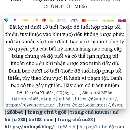
CHÚNG TÔI
MB66
Bất kỳ ai dưới 18 tuổi (hoặc độ tuổi hợp pháp tối
thiểu, tùy thuộc vào khu vực) đều không được phép
mở tài khoản và/hoặc đánh bạc với Casino. Công ty
có quyền yêu cầu bất kỳ khách hàng nào cung cấp
bằng chứng về độ tuổi và có thể tạm ngừng tài
khoản cho đến khi nhận được xác minh đầy đủ.
Đánh bạc dưới 18 tuổi (hoặc độ tuổi hợp pháp tối
thiểu, tùy theo khu vực) là hành vi phạm tội. Đánh
bạc có thể gây nghiện. Hãy chơi có trách nhiệm
Đối tác của Xin88: ,
OK365
, , , ,, ,
Sân chơi MB66
,
tải app mb66
,
đăng ký mb66
, ,
https://69vnt2.com/
,
https://789wincom.me/
, ,
https://ok365com.store/
,
69vn
,
|
288bet
|
trang chủ tg88
|
trang chủ kuwin
|
nổ
hũ
|
u 888
|
bet88. com
|
trang chủ uu88
|
https://nohu90.blog/
|
tg88 bet
|
https://hubet69.com