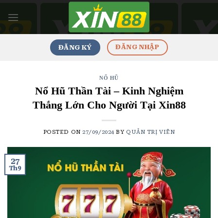
Skip
to
content
ĐĂNG NHẬP
ĐĂNG KÝ
NỔ HŨ
Nổ Hũ Thần Tài – Kinh Nghiệm
Thắng Lớn Cho Người Tại Xin88
POSTED ON
27/09/2024
BY
QUẢN TRỊ VIÊN
27
Th9