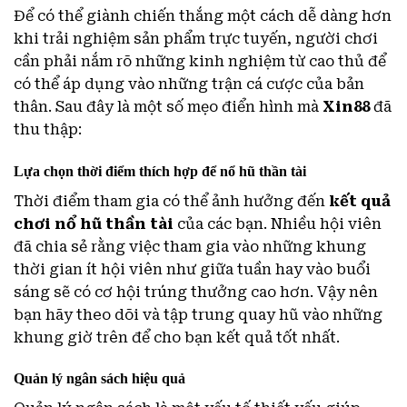
Để có thể giành chiến thắng một cách dễ dàng hơn
khi trải nghiệm sản phẩm trực tuyến, người chơi
cần phải nắm rõ những kinh nghiệm từ cao thủ để
có thể áp dụng vào những trận cá cược của bản
thân. Sau đây là một số mẹo điển hình mà
Xin88
đã
thu thập:
Lựa chọn thời điểm thích hợp để nổ hũ thần tài
Thời điểm tham gia có thể ảnh hưởng đến
kết quả
chơi nổ hũ thần tài
của các bạn. Nhiều hội viên
đã chia sẻ rằng việc tham gia vào những khung
thời gian ít hội viên như giữa tuần hay vào buổi
sáng sẽ có cơ hội trúng thưởng cao hơn. Vậy nên
bạn hãy theo dõi và tập trung quay hũ vào những
khung giờ trên để cho bạn kết quả tốt nhất.
Quản lý ngân sách hiệu quả