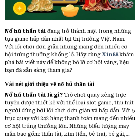
Nổ hũ thần tài
đang trở thành một trong những
tựa game hấp dẫn nhất tại thị trường Việt Nam.
Với lối chơi đơn giản nhưng mang đến nhiều cơ
hội trúng thưởng khổng lồ. Hãy cùng
Xin88
khám
phá bài viết này để không bỏ lỡ cơ hội vàng, liệu
bạn đã sẵn sàng tham gia?
Vài nét giới thiệu về nổ hũ thần tài
Nổ hũ thần tài là gì?
Trò chơi quay xèng trực
tuyến được thiết kế với thể loại slot game, thu hút
người dùng bởi lối chơi đơn giản và hấp dẫn. Với 5
trục quay với 243 hàng thanh toán mang đến nhiều
cơ hội trúng thưởng lớn. Những biểu tượng may
mắn bao gồm: thần tài, kim tiền, bé trai, bé gái,…