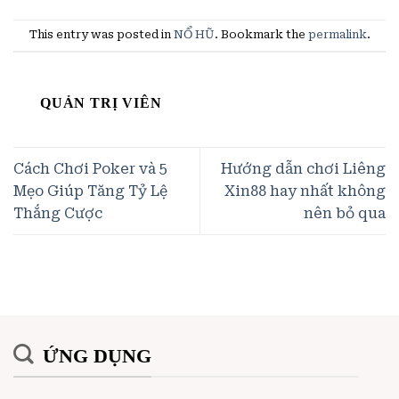
This entry was posted in
NỔ HŨ
. Bookmark the
permalink
.
QUẢN TRỊ VIÊN
Cách Chơi Poker và 5
Hướng dẫn chơi Liêng
Mẹo Giúp Tăng Tỷ Lệ
Xin88 hay nhất không
Thắng Cược
nên bỏ qua
ỨNG DỤNG