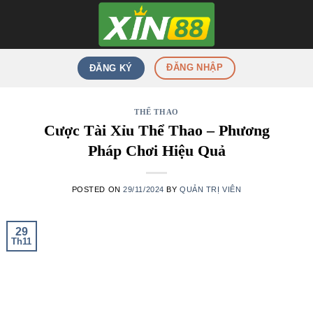
Skip
to
content
ĐĂNG NHẬP
ĐĂNG KÝ
THỂ THAO
Cược Tài Xỉu Thể Thao – Phương
Pháp Chơi Hiệu Quả
POSTED ON
29/11/2024
BY
QUẢN TRỊ VIÊN
29
Th11