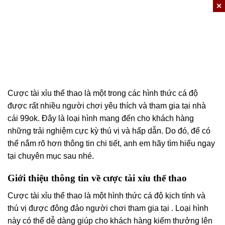
✕
Cược tài xỉu thể thao là một trong các hình thức cá độ
được rất nhiều người chơi yêu thích và tham gia tại nhà
cái 99ok. Đây là loại hình mang đến cho khách hàng
những trải nghiệm cực kỳ thú vị và hấp dẫn. Do đó, để có
thể nắm rõ hơn thông tin chi tiết, anh em hãy tìm hiểu ngay
tại chuyên mục sau nhé.
Giới thiệu thông tin về cược tài xỉu thể thao
Cược tài xỉu thể thao là một hình thức cá độ kịch tính và
thú vị được đông đảo người chơi tham gia tại . Loại hình
này có thể dễ dàng giúp cho khách hàng kiếm thưởng lên