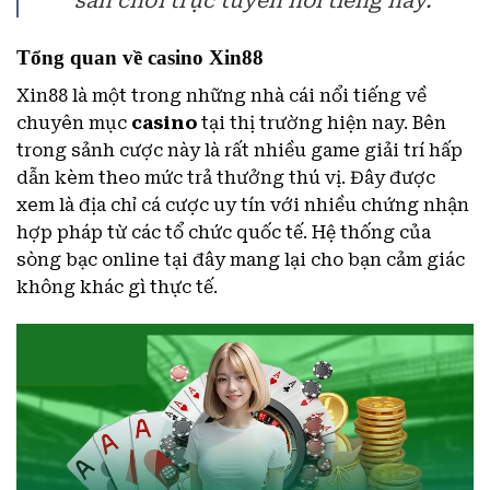
sân chơi trực tuyến nổi tiếng này.
Tổng quan về casino Xin88
Xin88 là một trong những nhà cái nổi tiếng về
chuyên mục
casino
tại thị trường hiện nay. Bên
trong sảnh cược này là rất nhiều game giải trí hấp
dẫn kèm theo mức trả thưởng thú vị. Đây được
xem là địa chỉ cá cược uy tín với nhiều chứng nhận
hợp pháp từ các tổ chức quốc tế. Hệ thống của
sòng bạc online tại đây mang lại cho bạn cảm giác
không khác gì thực tế.