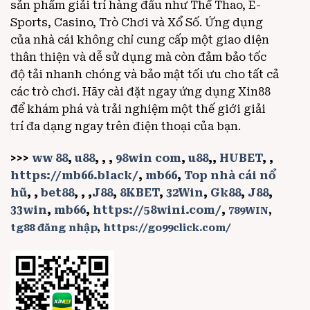
sản phẩm giải trí hàng đầu như Thể Thao, E-
Sports, Casino, Trò Chơi và Xổ Số. Ứng dụng
của nhà cái không chỉ cung cấp một giao diện
thân thiện và dễ sử dụng mà còn đảm bảo tốc
độ tải nhanh chóng và bảo mật tối ưu cho tất cả
các trò chơi. Hãy cài đặt ngay ứng dụng Xin88
để khám phá và trải nghiệm một thế giới giải
trí đa dạng ngay trên điện thoại của bạn.
>>>
ww 88
,
u88
, , ,
98win com
,
u88
,,
HUBET
, ,
https://mb66.black/
,
mb66
,
Top nhà cái nổ
hũ
, ,
bet88
, , ,
J88
,
8KBET
,
32Win
,
Gk88
,
J88
,
33win
,
mb66
,
https://58wini.com/
,
789WIN
,
tg88 đăng nhập
,
https://go99click.com/