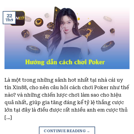
22
Th9
Là một trong những sảnh hot nhất tại nhà cái uy
tín Xin88, cho nên câu hỏi cách chơi Poker như thế
nào? và những chiến lược chơi làm sao cho hiệu
quả nhất, giúp gia tăng đáng kể tỷ lệ thắng cược
lớn tại đây là điều được rất nhiều anh em cược thủ
[…]
CONTINUE READING
→