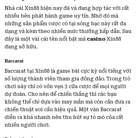
Nhà cái Xin88 hiện nay đã và đang hợp tác với rất
nhiều bên phát hành game uy tín. Nhờ đó mà
những sản phẩm cược có tại sòng bạc này rất đa
dạng và kèm theo nhiều mức thưởng hấp dẫn. Sau
đây là một vài cái tên nổi bật mà
casino
Xin88
đang sở hữu.
Baccarat
Baccarat tại Xin88 là game bài cực kỳ nổi tiếng với
số lượng thành viên tham gia đông đảo. Trong trò
chơi này chỉ có vỏn vẹn 3 cửa cược để mọi người
dự đoán. Cho nên để chiến thắng thì các bạn
không thể chỉ dựa vào may mắn mà còn cần đưa ra
chiến thuật soi cầu hiệu quả. Một ván Baccarat
diễn ra khá nhanh nên thu hút sự tò mò của rất
nhiều người chơi.