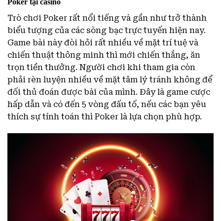
Poker tại casino
Trò chơi Poker rất nổi tiếng và gần như trở thành
biểu tượng của các sòng bạc trực tuyến hiện nay.
Game bài này đòi hỏi rất nhiều về mặt trí tuệ và
chiến thuật thông minh thì mới chiến thắng, ăn
trọn tiền thưởng. Người chơi khi tham gia còn
phải rèn luyện nhiều về mặt tâm lý tránh không để
đối thủ đoán được bài của mình. Đây là game cược
hấp dẫn và có đến 5 vòng đấu tố, nếu các bạn yêu
thích sự tính toán thì Poker là lựa chọn phù hợp.