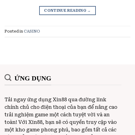
CONTINUE READING
→
Posted in
CASINO
ỨNG DỤNG
Tải ngay ứng dụng
Xin88
qua đường link
chính chủ cho điện thoại của bạn để nâng cao
trải nghiệm game một cách tuyệt vời và an
toàn! Với Xin88, bạn sẽ có quyền truy cập vào
một kho game phong phú, bao gồm tất cả các