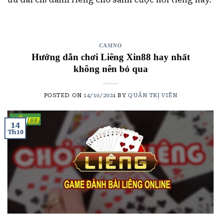
CASINO
Hướng dẫn chơi Liêng Xin88 hay nhất
không nên bỏ qua
POSTED ON
14/10/2024
BY
QUẢN TRỊ VIÊN
14
Th10